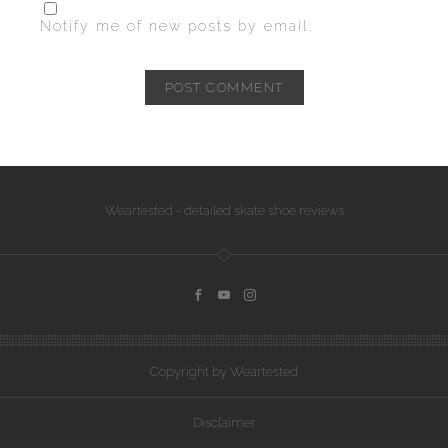
Notify me of new posts by email.
Weartested - detailed skate shoe reviews
Copyright by Weartested
Disclaimer